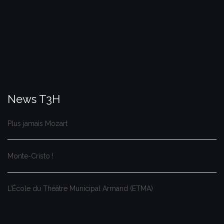
News T3H
Plus jamais Mozart
Monte-Cristo !
L’École du Théâtre Municipal Armand (ETMA)