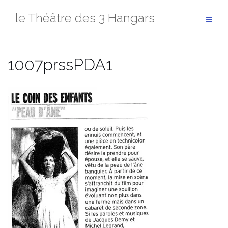
Aller
le Théâtre des 3 Hangars
au
contenu
1007prssPDA1