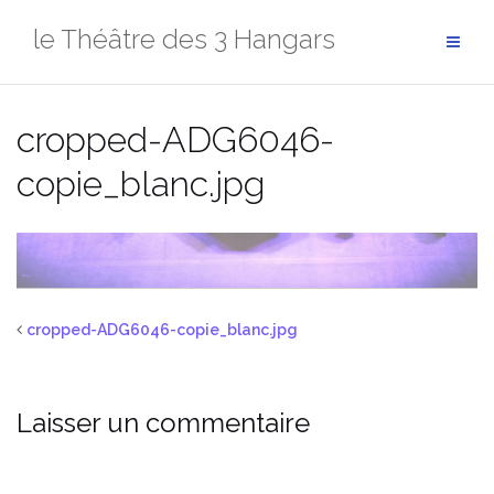
Aller
le Théâtre des 3 Hangars
au
contenu
cropped-ADG6046-
copie_blanc.jpg
cropped-ADG6046-copie_blanc.jpg
Laisser un commentaire