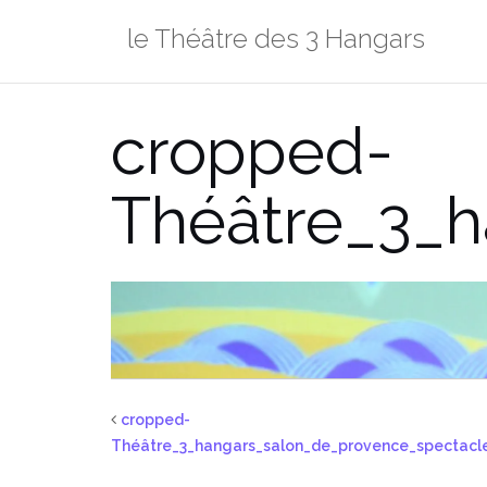
Aller
le Théâtre des 3 Hangars
au
contenu
cropped-
Théâtre_3
cropped-
Théâtre_3_hangars_salon_de_provence_spectacl