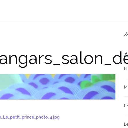
/
_hangars_salon_
A
Pl
Mo
L’
e_Le_petit_prince_photo_4.jpg
Le