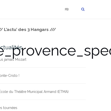
FB
// L’actu’ des 3 Hangars ///
de_provence_spe
ctualités
us jamais Mozart
nte-Cristo !
École du Théâtre Municipal Armand (ETMA)
s tournées