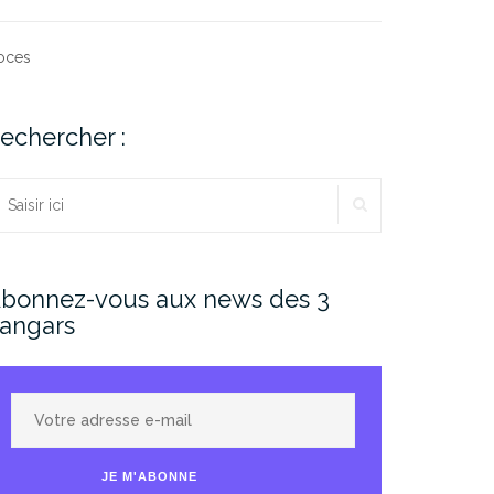
oces
echercher :
RECHERCHER
echercher :
bonnez-vous aux news des 3
angars
Votre
adresse
e-
JE M'ABONNE
mail