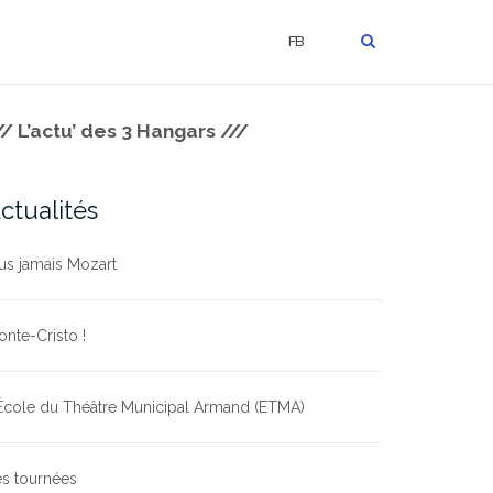
FB
// L’actu’ des 3 Hangars ///
ctualités
us jamais Mozart
nte-Cristo !
École du Théâtre Municipal Armand (ETMA)
s tournées