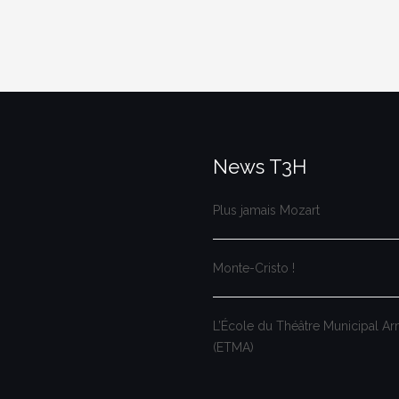
News T3H
Plus jamais Mozart
Monte-Cristo !
L’École du Théâtre Municipal A
(ETMA)