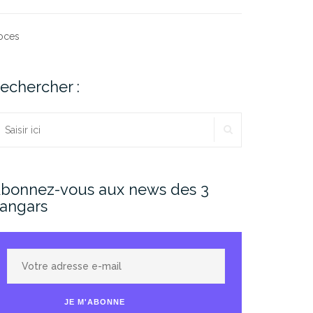
oces
echercher :
RECHERCHER
echercher :
bonnez-vous aux news des 3
angars
Votre
adresse
e-
JE M'ABONNE
mail