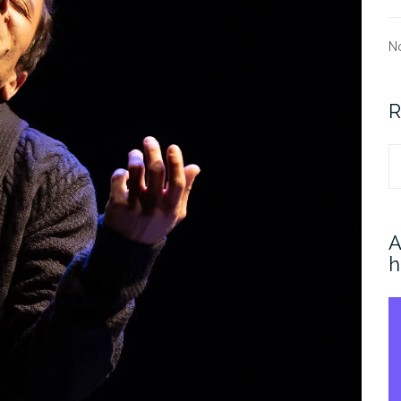
N
R
R
A
h