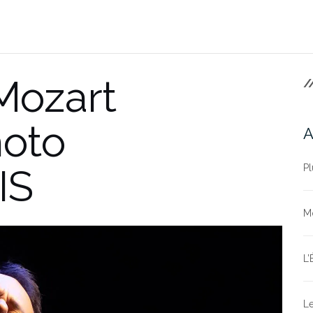
Mozart
/
oto
A
IS
Pl
Mo
L’
Le