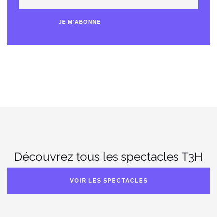
adresse
e-
JE M'ABONNE
mail
Découvrez tous les spectacles T3H
VOIR LES SPECTACLES