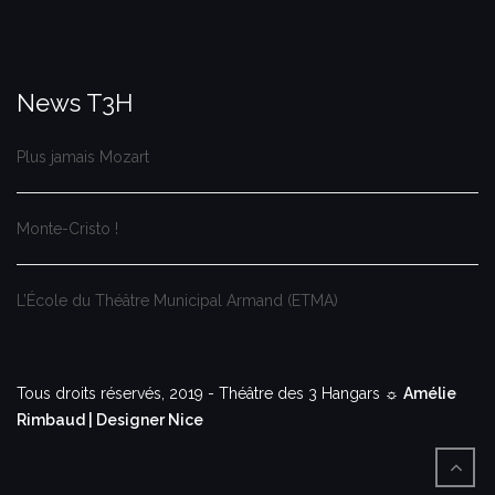
News T3H
Plus jamais Mozart
Monte-Cristo !
L’École du Théâtre Municipal Armand (ETMA)
Tous droits réservés, 2019 - Théâtre des 3 Hangars ☼
Amélie
Rimbaud | Designer Nice