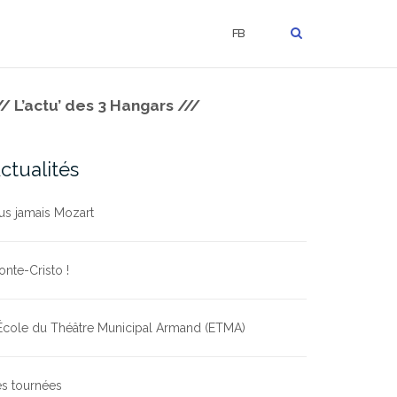
FB
// L’actu’ des 3 Hangars ///
ctualités
us jamais Mozart
nte-Cristo !
École du Théâtre Municipal Armand (ETMA)
s tournées