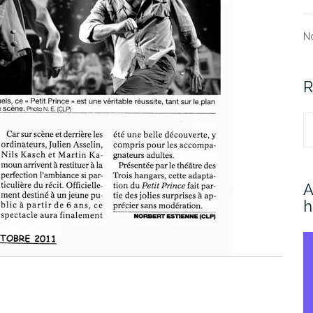
N
R
R
A
h