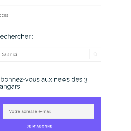
oces
echercher :
RECHERCHER
echercher :
bonnez-vous aux news des 3
angars
Votre
adresse
e-
JE M'ABONNE
mail