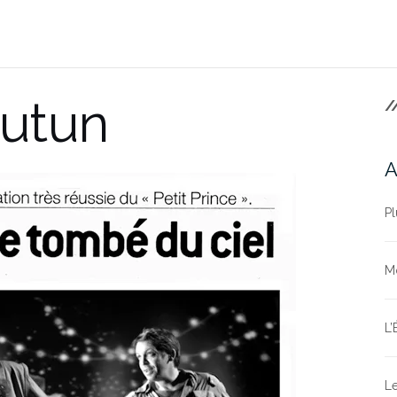
utun
/
A
Pl
Mo
L’
Le