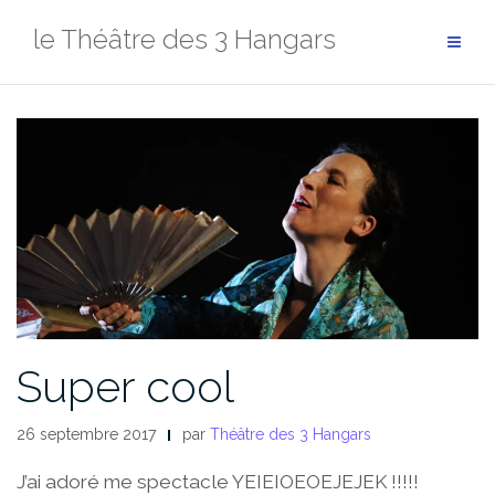
Aller
le Théâtre des 3 Hangars
au
contenu
Super cool
26 septembre 2017
par
Théâtre des 3 Hangars
J’ai adoré me spectacle YEIEIOEOEJEJEK !!!!!