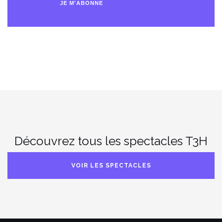
JE M'ABONNE
mail
Découvrez tous les spectacles T3H
VOIR LES SPECTACLES