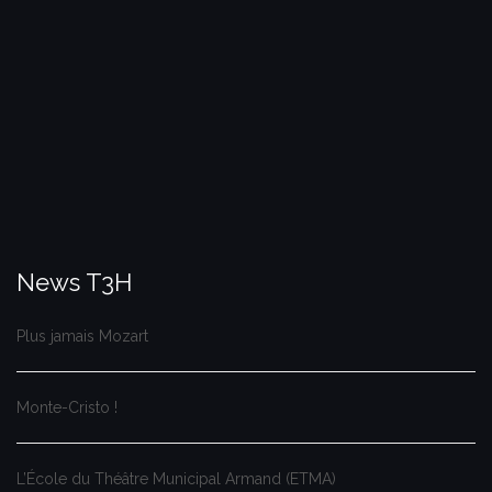
News T3H
Plus jamais Mozart
Monte-Cristo !
L’École du Théâtre Municipal Armand (ETMA)